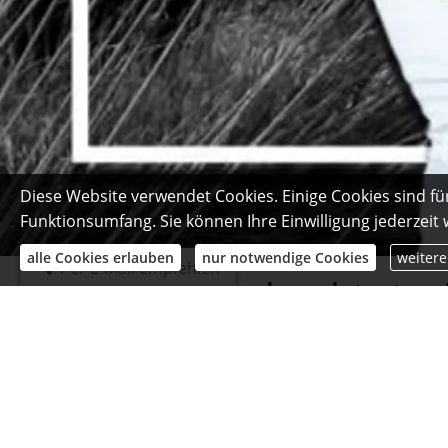
Diese Website verwendet Cookies. Einige Cookies sind fü
Funktionsumfang. Sie können Ihre Einwilligung jederzeit
alle Cookies erlauben
nur notwendige Cookies
weitere
Per E-Mail empfehlen
Das sagen unsere begeisterten 
Christoph SALEMINK
am 29.04.2020:
Sehr nett und Kundenorientierung!
Vielen Dank
Beratungskompetenz: