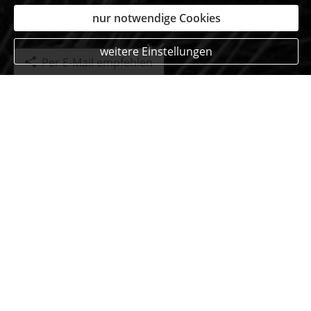
nur notwendige Cookies
weitere Einstellungen
Per E-Mail empfehlen
Unsere begeisterten
Kunden auf einen Blick
Nico H.
aus Simmerath
am 19.12.2023:
Nachdem ich kurz mein Anliegen geschildert hatte
und auch nur Bruchstückhafte Informationen
vorlegen konnte, hat Herr Schnitzler umgehend
reagieren können, mich beraten und sogar alles
Vertragliche regeln können, so dass mir viel Arbeit
und Mühe erspart wurde.
Ich arbeite mit vielen Versicherern zusammen, aber
so schnelle, Zielgerichtete und vor allem