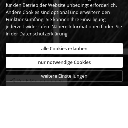
für den Betrieb der Website unbedingt erforderlich.
Andere Cookies sind optional und erweitern den
Funktionsumfang. Sie können Ihre Einwilligung
jederzeit widerrufen. Nähere Informationen finden Sie
in der
Datenschutzerklärung
.
alle Cookies erlauben
nur notwendige Cookies
weitere Einstellungen
Per E-Mail empfehlen
Das sagen unsere
begeisterten Kunden ...
Gabi V.
aus Simmerath
, Rentnerin
am 03.08.2016: