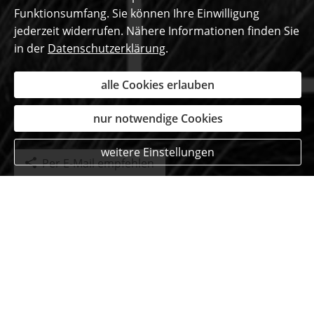
Funktionsumfang. Sie können Ihre Einwilligung
jederzeit widerrufen. Nähere Informationen finden Sie
in der
Datenschutzerklärung
.
alle Cookies erlauben
nur notwendige Cookies
weitere Einstellungen
Per E-Mail empfehlen
Das sagen unsere
begeisterten Kunden ...
Tobias Rank
am 23.01.2018:
Immer erreichbar und informiert zuverlässig.